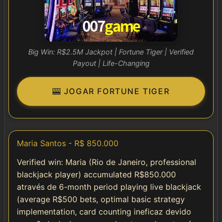
Big Win: R$2.5M Jackpot | Fortune Tiger | Verified
Payout | Life-Changing
🎰 JOGAR FORTUNE TIGER
Maria Santos - R$ 850.000
Verified win: Maria (Rio de Janeiro, professional
blackjack player) accumulated R$850.000
através de 6-month period playing live blackjack
(average R$500 bets, optimal basic strategy
implementation, card counting ineficaz devido