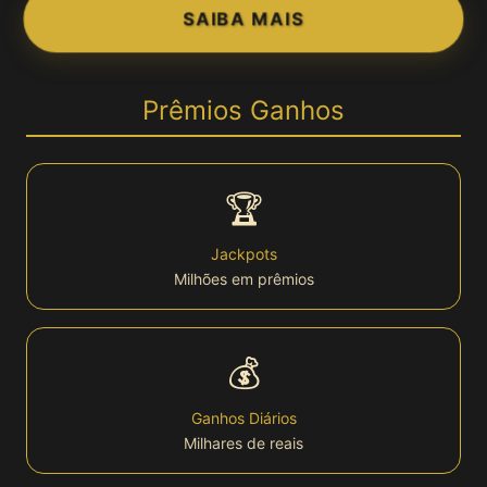
SAIBA MAIS
👤 Conta
Login
Prêmios Ganhos
Cadastro
🏆
Bônus
Jackpots
Milhões em prêmios
VIP
Lottery
💰
🏆 Plataforma
Ganhos Diários
Milhares de reais
Plataforma