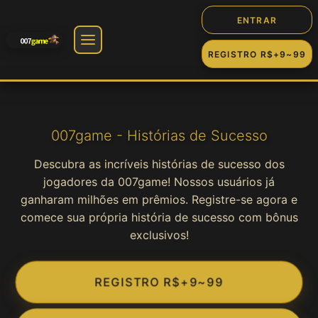
ENTRAR
REGISTRO R$+9~99
🎰 Jogos
Slot
007game - Histórias de Sucesso
Descubra as incríveis histórias de sucesso dos
Cassino
jogadores da 007game! Nossos usuários já
ganharam milhões em prêmios. Registre-se agora e
Fortune
comece sua própria história de sucesso com bônus
exclusivos!
Jogos
REGISTRO R$+9~99
Game