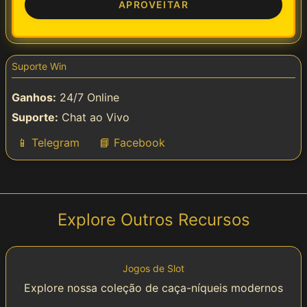
APROVEITAR
Suporte Win
Ganhos:
24/7 Online
Suporte:
Chat ao Vivo
📱 Telegram
📘 Facebook
Explore Outros Recursos
Jogos de Slot
Explore nossa coleção de caça-níqueis modernos