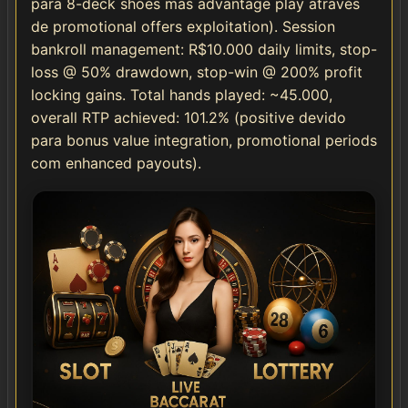
para 8-deck shoes mas advantage play através
de promotional offers exploitation). Session
bankroll management: R$10.000 daily limits, stop-
loss @ 50% drawdown, stop-win @ 200% profit
locking gains. Total hands played: ~45.000,
overall RTP achieved: 101.2% (positive devido
para bonus value integration, promotional periods
com enhanced payouts).