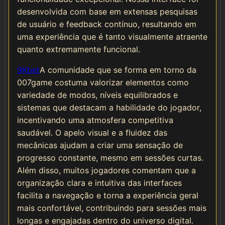
desenvolvida com base em extensas pesquisas
de usuário e feedback contínuo, resultando em
uma experiência que é tanto visualmente atraente
quanto extremamente funcional.
9Kbet
A comunidade que se forma em torno da
007game costuma valorizar elementos como
variedade de modos, níveis equilibrados e
sistemas que destacam a habilidade do jogador,
incentivando uma atmosfera competitiva
saudável. O apelo visual e a fluidez das
mecânicas ajudam a criar uma sensação de
progresso constante, mesmo em sessões curtas.
Além disso, muitos jogadores comentam que a
organização clara e intuitiva das interfaces
facilita a navegação e torna a experiência geral
mais confortável, contribuindo para sessões mais
longas e engajadas dentro do universo digital.