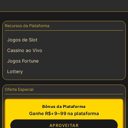
Recursos da Plataforma
Jogos de Slot
Cassino ao Vivo
Jogos Fortune
Lottery
Oferta Especial
Bônus da Plataforma
Ganhe R$+9~99 na plataforma
APROVEITAR