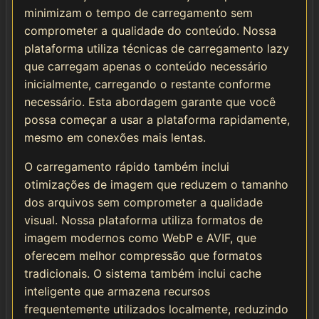
minimizam o tempo de carregamento sem
comprometer a qualidade do conteúdo. Nossa
plataforma utiliza técnicas de carregamento lazy
que carregam apenas o conteúdo necessário
inicialmente, carregando o restante conforme
necessário. Esta abordagem garante que você
possa começar a usar a plataforma rapidamente,
mesmo em conexões mais lentas.
O carregamento rápido também inclui
otimizações de imagem que reduzem o tamanho
dos arquivos sem comprometer a qualidade
visual. Nossa plataforma utiliza formatos de
imagem modernos como WebP e AVIF, que
oferecem melhor compressão que formatos
tradicionais. O sistema também inclui cache
inteligente que armazena recursos
frequentemente utilizados localmente, reduzindo