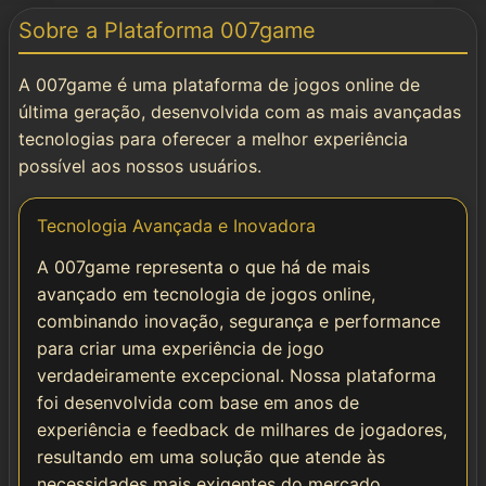
Instalar
Sobre a Plataforma 007game
🌐 Social & Contato
A 007game é uma plataforma de jogos online de
última geração, desenvolvida com as mais avançadas
📱 Telegram
tecnologias para oferecer a melhor experiência
possível aos nossos usuários.
📘 Facebook
Tecnologia Avançada e Inovadora
A 007game representa o que há de mais
avançado em tecnologia de jogos online,
combinando inovação, segurança e performance
para criar uma experiência de jogo
verdadeiramente excepcional. Nossa plataforma
foi desenvolvida com base em anos de
experiência e feedback de milhares de jogadores,
resultando em uma solução que atende às
necessidades mais exigentes do mercado.