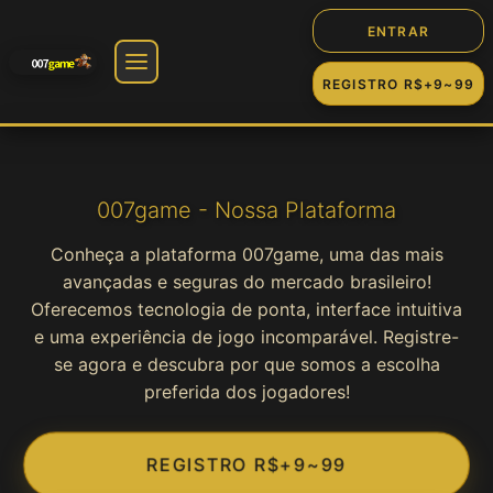
ENTRAR
REGISTRO R$+9~99
🎰 Jogos
Slot
007game - Nossa Plataforma
Conheça a plataforma 007game, uma das mais
Cassino
avançadas e seguras do mercado brasileiro!
Oferecemos tecnologia de ponta, interface intuitiva
Fortune
e uma experiência de jogo incomparável. Registre-
se agora e descubra por que somos a escolha
preferida dos jogadores!
Jogos
REGISTRO R$+9~99
Game