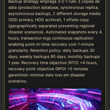
Backup strategy emprega 3-2-1 rule: 3 copies de
data (production database, synchronous replica,
asynchronous backup), 2 different storage media
(SSD primary, HDD archival), 1 offsite copy
(geographically separated preventing regional
disaster scenarios). Automated snapshots every 4
hours, transaction logs continuous replication
enabling point-in-time recovery com 1-minute
granularity. Retention policy: daily backups 30
days, weekly backups 90 days, monthly backups
1 year. Recovery time objective (RTO) <4 hours,
recovery point objective (RPO) <5 minutes
garantindo minimal data loss em disaster
scenarios.