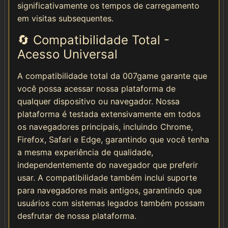
significativamente os tempos de carregamento
em visitas subsequentes.
🔄 Compatibilidade Total -
Acesso Universal
A compatibilidade total da 007game garante que
você possa acessar nossa plataforma de
qualquer dispositivo ou navegador. Nossa
plataforma é testada extensivamente em todos
os navegadores principais, incluindo Chrome,
Firefox, Safari e Edge, garantindo que você tenha
a mesma experiência de qualidade,
independentemente do navegador que preferir
usar. A compatibilidade também inclui suporte
para navegadores mais antigos, garantindo que
usuários com sistemas legados também possam
desfrutar de nossa plataforma.