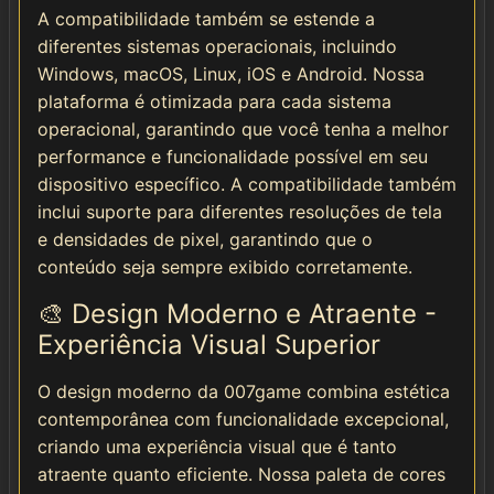
A compatibilidade também se estende a
diferentes sistemas operacionais, incluindo
Windows, macOS, Linux, iOS e Android. Nossa
plataforma é otimizada para cada sistema
operacional, garantindo que você tenha a melhor
performance e funcionalidade possível em seu
dispositivo específico. A compatibilidade também
inclui suporte para diferentes resoluções de tela
e densidades de pixel, garantindo que o
conteúdo seja sempre exibido corretamente.
🎨 Design Moderno e Atraente -
Experiência Visual Superior
O design moderno da 007game combina estética
contemporânea com funcionalidade excepcional,
criando uma experiência visual que é tanto
atraente quanto eficiente. Nossa paleta de cores