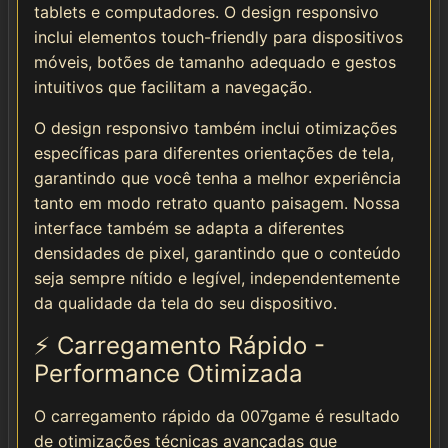
tablets e computadores. O design responsivo
inclui elementos touch-friendly para dispositivos
móveis, botões de tamanho adequado e gestos
intuitivos que facilitam a navegação.
O design responsivo também inclui otimizações
específicas para diferentes orientações de tela,
garantindo que você tenha a melhor experiência
tanto em modo retrato quanto paisagem. Nossa
interface também se adapta a diferentes
densidades de pixel, garantindo que o conteúdo
seja sempre nítido e legível, independentemente
da qualidade da tela do seu dispositivo.
⚡ Carregamento Rápido -
Performance Otimizada
O carregamento rápido da 007game é resultado
de otimizações técnicas avançadas que