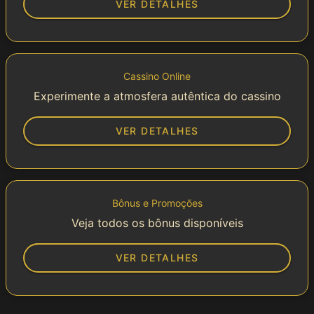
VER DETALHES
Cassino Online
Experimente a atmosfera autêntica do cassino
VER DETALHES
Bônus e Promoções
Veja todos os bônus disponíveis
VER DETALHES