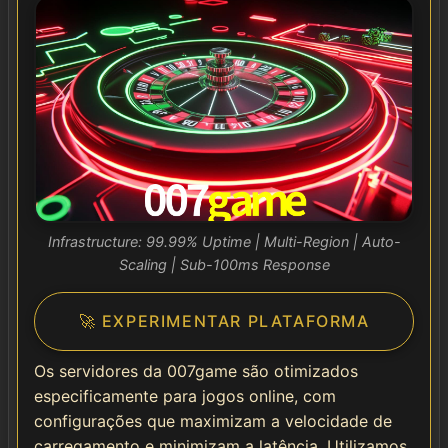
Infrastructure: 99.99% Uptime | Multi-Region | Auto-
Scaling | Sub-100ms Response
🚀 EXPERIMENTAR PLATAFORMA
Os servidores da 007game são otimizados
especificamente para jogos online, com
configurações que maximizam a velocidade de
carregamento e minimizam a latência. Utilizamos