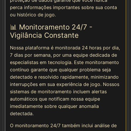
proteção de dados garante que você nunca
perca informações importantes sobre sua conta
ou histórico de jogo.
📊 Monitoramento 24/7 -
Vigilância Constante
Nossa plataforma é monitorada 24 horas por dia,
7 dias por semana, por uma equipe dedicada de
especialistas em tecnologia. Este monitoramento
contínuo garante que qualquer problema seja
detectado e resolvido rapidamente, minimizando
interrupções em sua experiência de jogo. Nossos
sistemas de monitoramento incluem alertas
automáticos que notificam nossa equipe
imediatamente sobre qualquer anomalia
detectada.
O monitoramento 24/7 também inclui análise de