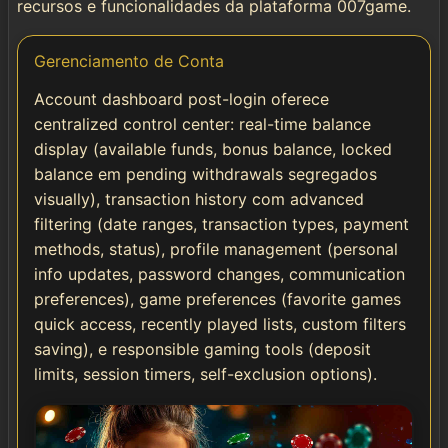
recursos e funcionalidades da plataforma 007game.
Gerenciamento de Conta
Account dashboard post-login oferece
centralized control center: real-time balance
display (available funds, bonus balance, locked
balance em pending withdrawals segregados
visually), transaction history com advanced
filtering (date ranges, transaction types, payment
methods, status), profile management (personal
info updates, password changes, communication
preferences), game preferences (favorite games
quick access, recently played lists, custom filters
saving), e responsible gaming tools (deposit
limits, session timers, self-exclusion options).