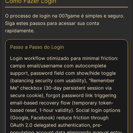
Como Fazer Login
Instalar
O processo de login na 007game é simples e seguro.
🌐 Social & Contato
Siga estes passos para acessar sua conta
rapidamente.
📱 Telegram
Passo a Passo do Login
📘 Facebook
Login workflow otimizado para minimal friction:
campo email/username com autocomplete
support, password field com show/hide toggle
(balancing security com usability), "Remember
Me" checkbox (30-day persistent session via
secure cookie), forgot password link triggering
email-based recovery flow (temporary token-
based reset, 1-hour validity). Social login options
(Google, Facebook) reduce friction through
OAuth 2.0 delegated authentication, pre-
populating account data eliminando manual entry.