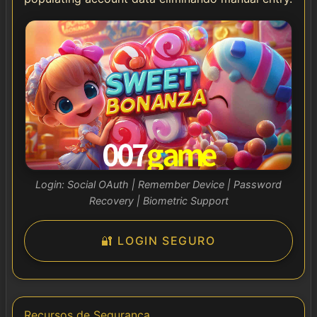
Login: Social OAuth | Remember Device | Password
Recovery | Biometric Support
🔐 LOGIN SEGURO
Recursos de Segurança