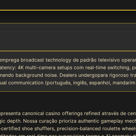
m
 emprega broadcast technology de padrão televisivo operan
atency: 4K multi-camera setups com real-time switching, pr
minando background noise. Dealers undergopara rigoroso t
ual communication (português, inglês, espanhol, mandarim
resenta canonical casino offerings refined através de cen
egic depth. Nossa curação prioriza authentic gameplay m
ertified shoe shufflers, precision-balanced roulette whee