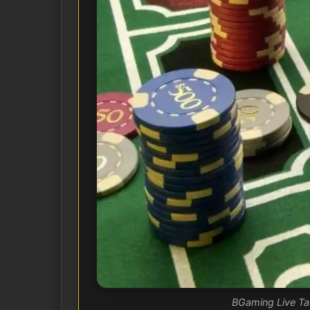
BGaming Live Tab