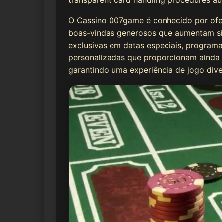
transparent card handling procedures au
O Cassino 007game é conhecido por ofer
boas-vindas generosos que aumentam sign
exclusivas em datas especiais, programa
personalizadas que proporcionam ainda m
garantindo uma experiência de jogo dive