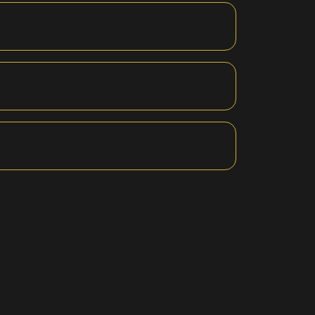
📱 Download
APK
Download
Baixar
Instalar