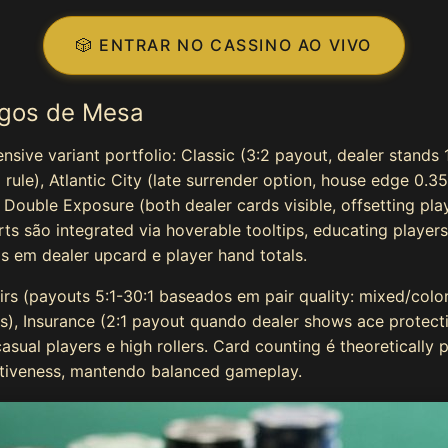
🎲 ENTRAR NO CASSINO AO VIVO
Jogos de Mesa
ive variant portfolio: Classic (3:2 payout, dealer stands 
 rule), Atlantic City (late surrender option, house edge 0.
ouble Exposure (both dealer cards visible, offsetting pl
rts são integrated via hoverable tooltips, educating playe
 em dealer upcard e player hand totals.
irs (payouts 5:1-30:1 baseados em pair quality: mixed/colo
), Insurance (2:1 payout quando dealer shows ace protecti
l players e high rollers. Card counting é theoretically 
ectiveness, mantendo balanced gameplay.