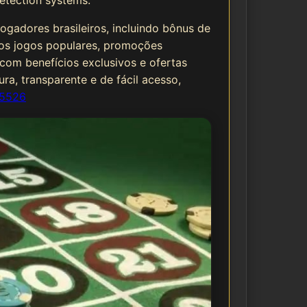
etection systems.
gadores brasileiros, incluindo bônus de
rsos jogos populares, promoções
com benefícios exclusivos e ofertas
a, transparente e de fácil acesso,
5526