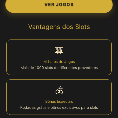
VER JOGOS
👤 Conta
Login
Vantagens dos Slots
Cadastro
🎰
Bônus
Milhares de Jogos
Mais de 1000 slots de diferentes provedores
VIP
Lottery
💰
🏆 Plataforma
Bônus Especiais
Rodadas grátis e bônus exclusivos para slots
Plataforma