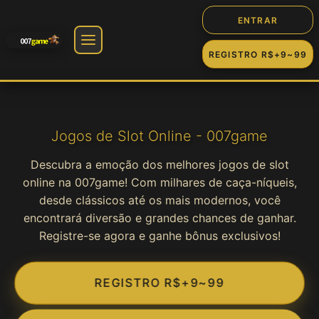
ENTRAR
REGISTRO R$+9~99
🎰 Jogos
Slot
Jogos de Slot Online - 007game
Descubra a emoção dos melhores jogos de slot
Cassino
online na 007game! Com milhares de caça-níqueis,
desde clássicos até os mais modernos, você
Fortune
encontrará diversão e grandes chances de ganhar.
Registre-se agora e ganhe bônus exclusivos!
Jogos
REGISTRO R$+9~99
Game