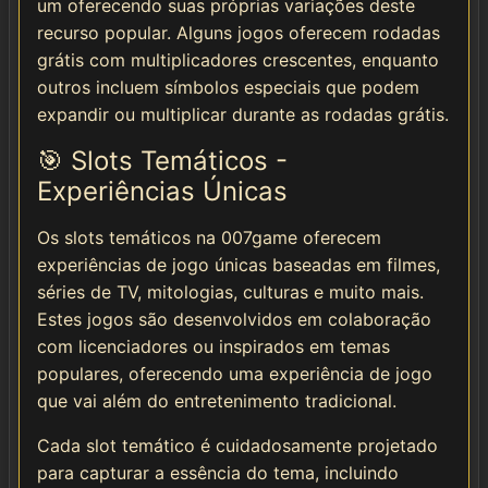
um oferecendo suas próprias variações deste
recurso popular. Alguns jogos oferecem rodadas
grátis com multiplicadores crescentes, enquanto
outros incluem símbolos especiais que podem
expandir ou multiplicar durante as rodadas grátis.
🎯 Slots Temáticos -
Experiências Únicas
Os slots temáticos na 007game oferecem
experiências de jogo únicas baseadas em filmes,
séries de TV, mitologias, culturas e muito mais.
Estes jogos são desenvolvidos em colaboração
com licenciadores ou inspirados em temas
populares, oferecendo uma experiência de jogo
que vai além do entretenimento tradicional.
Cada slot temático é cuidadosamente projetado
para capturar a essência do tema, incluindo