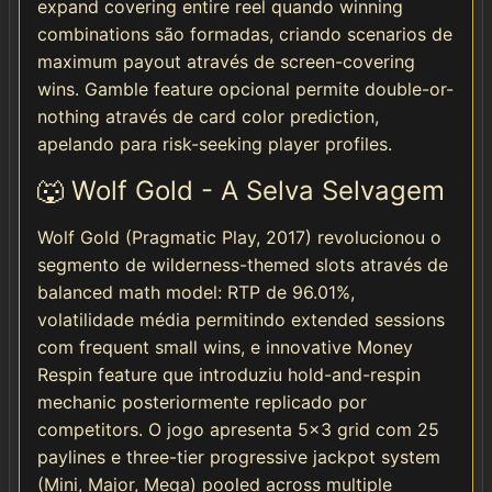
expand covering entire reel quando winning
combinations são formadas, criando scenarios de
maximum payout através de screen-covering
wins. Gamble feature opcional permite double-or-
nothing através de card color prediction,
apelando para risk-seeking player profiles.
🐺 Wolf Gold - A Selva Selvagem
Wolf Gold (Pragmatic Play, 2017) revolucionou o
segmento de wilderness-themed slots através de
balanced math model: RTP de 96.01%,
volatilidade média permitindo extended sessions
com frequent small wins, e innovative Money
Respin feature que introduziu hold-and-respin
mechanic posteriormente replicado por
competitors. O jogo apresenta 5×3 grid com 25
paylines e three-tier progressive jackpot system
(Mini, Major, Mega) pooled across multiple