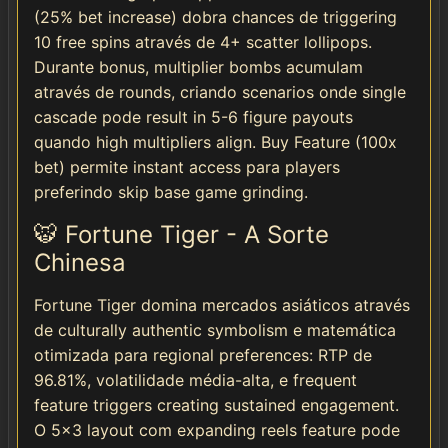
(25% bet increase) dobra chances de triggering
10 free spins através de 4+ scatter lollipops.
Durante bonus, multiplier bombs acumulam
através de rounds, criando scenarios onde single
cascade pode result in 5-6 figure payouts
quando high multipliers align. Buy Feature (100x
bet) permite instant access para players
preferindo skip base game grinding.
🐯 Fortune Tiger - A Sorte
Chinesa
Fortune Tiger domina mercados asiáticos através
de culturally authentic symbolism e matemática
otimizada para regional preferences: RTP de
96.81%, volatilidade média-alta, e frequent
feature triggers creating sustained engagement.
O 5×3 layout com expanding reels feature pode