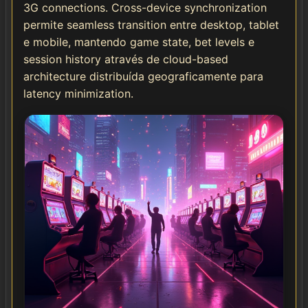
3G connections. Cross-device synchronization
permite seamless transition entre desktop, tablet
e mobile, mantendo game state, bet levels e
session history através de cloud-based
architecture distribuída geograficamente para
latency minimization.