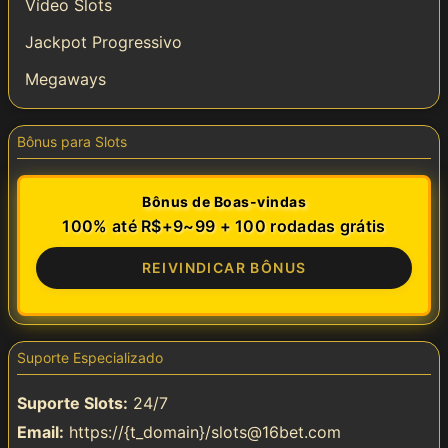
Vídeo Slots
Jackpot Progressivo
Megaways
Bônus para Slots
Bônus de Boas-vindas
100% até R$+9~99 + 100 rodadas grátis
REIVINDICAR BÔNUS
Suporte Especializado
Suporte Slots:
24/7
Email:
https://{t_domain}/slots@16bet.com