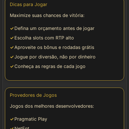
Dicas para Jogar
Maximize suas chances de vitória:
Defina um orçamento antes de jogar
Escolha slots com RTP alto
Aproveite os bônus e rodadas grátis
Jogue por diversão, não por dinheiro
Conheça as regras de cada jogo
Provedores de Jogos
Jogos dos melhores desenvolvedores:
Pragmatic Play
NetEnt