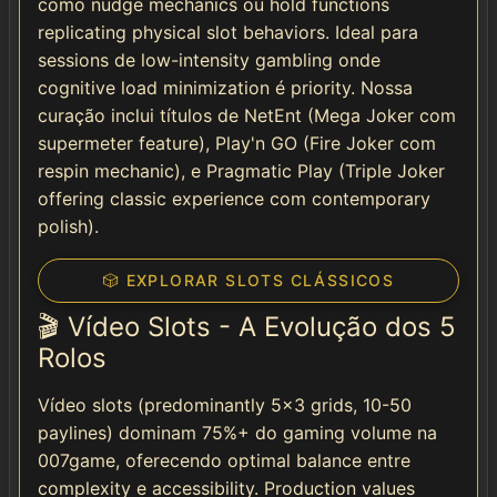
como nudge mechanics ou hold functions
replicating physical slot behaviors. Ideal para
sessions de low-intensity gambling onde
cognitive load minimization é priority. Nossa
curação inclui títulos de NetEnt (Mega Joker com
supermeter feature), Play'n GO (Fire Joker com
respin mechanic), e Pragmatic Play (Triple Joker
offering classic experience com contemporary
polish).
🎲 EXPLORAR SLOTS CLÁSSICOS
🎬 Vídeo Slots - A Evolução dos 5
Rolos
Vídeo slots (predominantly 5×3 grids, 10-50
paylines) dominam 75%+ do gaming volume na
007game, oferecendo optimal balance entre
complexity e accessibility. Production values