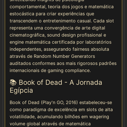
comportamental, teoria dos jogos e matemática
estocástica para criar experiências que
transcendem o entretenimento casual. Cada slot
representa uma convergência de arte digital
cinematográfica, sound design profissional e
engine matemática certificada por laboratórios
independentes, assegurando fairness absoluta
através de Random Number Generators
auditados conformes aos mais rigorosos padrões
internacionais de gaming compliance.
📚 Book of Dead - A Jornada
Egípcia
Book of Dead (Play'n GO, 2016) estabeleceu-se
como paradigma de excelência em slots de alta
volatilidade, acumulando bilhões em wagering
volume global através de matemática