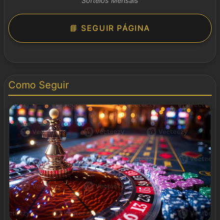
Sorteios Mensais
Instalar
📘 SEGUIR PÁGINA
🌐 Social & Contato
📱 Telegram
Como Seguir
📘 Facebook