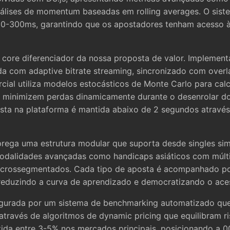
 análises de momentum baseadas em rolling averages. O sist
100-300ms, garantindo que os apostadores tenham acesso à
i o core diferenciador da nossa proposta de valor. Impleme
a com adaptive bitrate streaming, sincronizado com overla
ial utiliza modelos estocásticos de Monte Carlo para calc
u minimizem perdas dinamicamente durante o desenrolar do
posta na plataforma é mantida abaixo de 2 segundos atrav
rega uma estrutura modular que suporta desde singles si
modalidades avançadas como handicaps asiáticos com múlti
microssegmentados. Cada tipo de aposta é acompanhado p
, reduzindo a curva de aprendizado e democratizando o aces
egurada por um sistema de benchmarking automatizado qu
através de algoritmos de dynamic pricing que equilibram
a entre 3-5% nos mercados principais, posicionando a 0