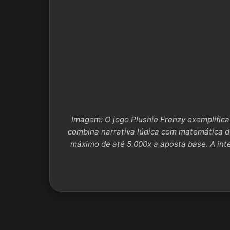
Imagem: O jogo Plushie Frenzy exemplifica
combina narrativa lúdica com matemática de
máximo de até 5.000x a aposta base. A int