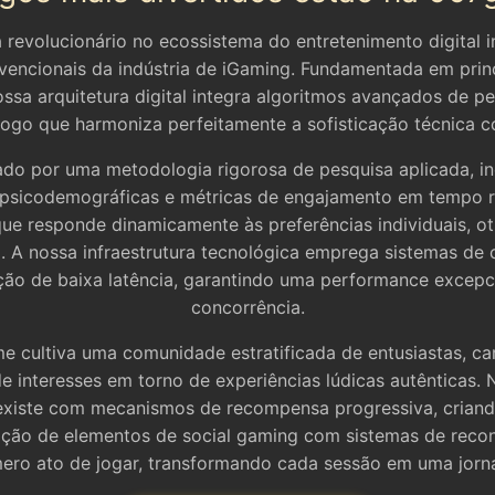
evolucionário no ecossistema do entretenimento digital 
vencionais da indústria de iGaming. Fundamentada em prin
ssa arquitetura digital integra algoritmos avançados de pe
ogo que harmoniza perfeitamente a sofisticação técnica co
do por uma metodologia rigorosa de pesquisa aplicada, 
s psicodemográficas e métricas de engajamento em tempo re
ue responde dinamicamente às preferências individuais, o
. A nossa infraestrutura tecnológica emprega sistemas de
ção de baixa latência, garantindo uma performance excepc
concorrência.
e cultiva uma comunidade estratificada de entusiastas, car
 interesses em torno de experiências lúdicas autênticas
existe com mecanismos de recompensa progressiva, criand
ação de elementos de social gaming com sistemas de reco
ero ato de jogar, transformando cada sessão em uma jorna