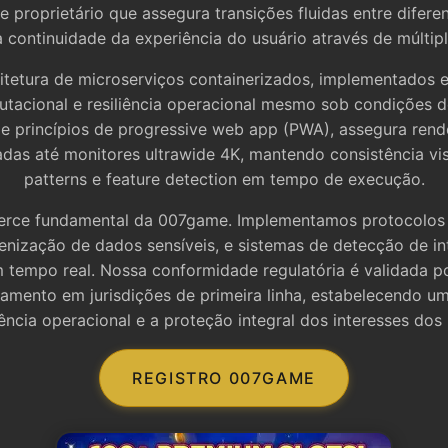
 proprietário que assegura transições fluidas entre difer
 continuidade da experiência do usuário através de múltipl
itetura de microserviços containerizados, implementados 
utacional e resiliência operacional mesmo sob condições d
princípios de progressive web app (PWA), assegura rend
as até monitores ultrawide 4K, mantendo consistência visu
patterns e feature detection em tempo de execução.
icerce fundamental da 007game. Implementamos protocolos cr
kenização de dados sensíveis, e sistemas de detecção de i
empo real. Nossa conformidade regulatória é validada por
ciamento em jurisdições de primeira linha, estabelecendo 
ência operacional e a proteção integral dos interesses dos 
REGISTRO 007GAME