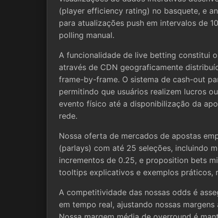
(player efficiency rating) no basquete, e
para atualizações push em intervalos de 
polling manual.
A funcionalidade de live betting constitu
através de CDN geograficamente distribuíd
frame-by-frame. O sistema de cash-out parc
permitindo que usuários realizem lucros o
evento físico até a disponibilização da a
rede.
Nossa oferta de mercados de apostas emp
(parlays) com até 25 seleções, incluindo 
incrementos de 0.25, e proposition bets 
tooltips explicativos e exemplos práticos
A competitividade das nossas odds é ass
em tempo real, ajustando nossas margens 
Nossa margem média de overround é mantid